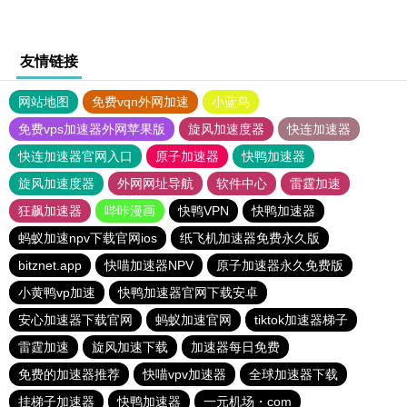
友情链接
网站地图
免费vqn外网加速
小蓝鸟
免费vps加速器外网苹果版
旋风加速度器
快连加速器
快连加速器官网入口
原子加速器
快鸭加速器
旋风加速度器
外网网址导航
软件中心
雷霆加速
狂飙加速器
哔咔漫画
快鸭VPN
快鸭加速器
蚂蚁加速npv下载官网ios
纸飞机加速器免费永久版
bitznet.app
快喵加速器NPV
原子加速器永久免费版
小黄鸭vp加速
快鸭加速器官网下载安卓
安心加速器下载官网
蚂蚁加速官网
tiktok加速器梯子
雷霆加速
旋风加速下载
加速器每日免费
免费的加速器推荐
快喵vpv加速器
全球加速器下载
挂梯子加速器
快鸭加速器
一元机场・com