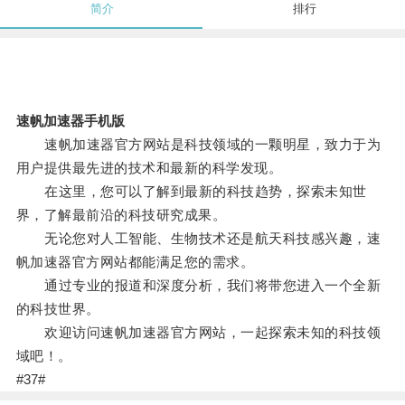
简介
排行
速帆加速器手机版
速帆加速器官方网站是科技领域的一颗明星，致力于为
用户提供最先进的技术和最新的科学发现。
在这里，您可以了解到最新的科技趋势，探索未知世
界，了解最前沿的科技研究成果。
无论您对人工智能、生物技术还是航天科技感兴趣，速
帆加速器官方网站都能满足您的需求。
通过专业的报道和深度分析，我们将带您进入一个全新
的科技世界。
欢迎访问速帆加速器官方网站，一起探索未知的科技领
域吧！。
#37#