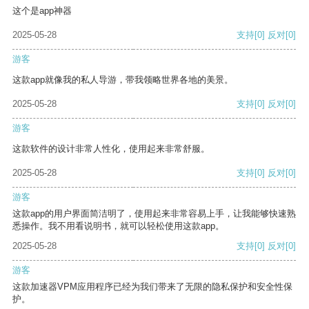
这个是app神器
2025-05-28
支持
[0]
反对
[0]
游客
这款app就像我的私人导游，带我领略世界各地的美景。
2025-05-28
支持
[0]
反对
[0]
游客
这款软件的设计非常人性化，使用起来非常舒服。
2025-05-28
支持
[0]
反对
[0]
游客
这款app的用户界面简洁明了，使用起来非常容易上手，让我能够快速熟
悉操作。我不用看说明书，就可以轻松使用这款app。
2025-05-28
支持
[0]
反对
[0]
游客
这款加速器VPM应用程序已经为我们带来了无限的隐私保护和安全性保
护。