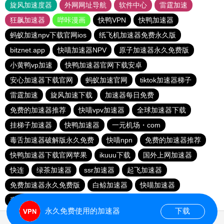
旋风加速度器
外网网址导航
软件中心
雷霆加速
狂飙加速器
哔咔漫画
快鸭VPN
快鸭加速器
蚂蚁加速npv下载官网ios
纸飞机加速器免费永久版
bitznet.app
快喵加速器NPV
原子加速器永久免费版
小黄鸭vp加速
快鸭加速器官网下载安卓
安心加速器下载官网
蚂蚁加速官网
tiktok加速器梯子
雷霆加速
旋风加速下载
加速器每日免费
免费的加速器推荐
快喵vpv加速器
全球加速器下载
挂梯子加速器
快鸭加速器
一元机场・com
毒舌加速器破解版永久免费
快喵npn
免费的加速器推荐
快鸭加速器下载官网苹果
ikuuu下载
国外上网加速器
快连
绿茶加速器
ssr加速器
起飞加速器
免费加速器永久免费版
白鲸加速器
快喵加速器
毒舌加速器破解版永久免费
clash机场推荐
永久免费使用的加速器
下载