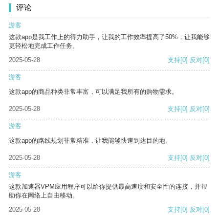
评论
游客
这款app是我工作上的得力助手，让我的工作效率提高了50%，让我能够
更轻松地完成工作任务。
2025-05-28
支持
[0]
反对
[0]
游客
这款app的商品种类非常丰富，可以满足我所有的购物需求。
2025-05-28
支持
[0]
反对
[0]
游客
这款app的路线规划非常精准，让我能够快速到达目的地。
2025-05-28
支持
[0]
反对
[0]
游客
这款加速器VPM应用程序可以给你提供最高速度和安全性的连接，并帮
助你在网络上自由移动。
2025-05-28
支持
[0]
反对
[0]