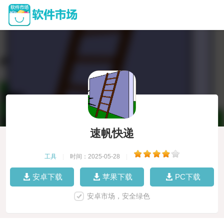
速帆快递
工具
|
时间：2025-05-28
|
安卓下载
苹果下载
PC下载
安卓市场，安全绿色