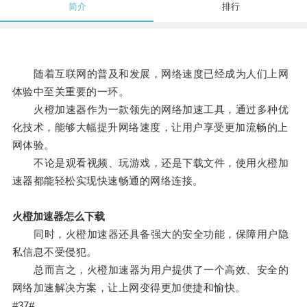
简介
排行
随着互联网的普及和发展，网络速度已经成为人们上网
体验中至关重要的一环。
火橙加速器作为一款领先的网络加速工具，通过多种优
化技术，能够大幅提升网络速度，让用户享受更加流畅的上
网体验。
不论是观看视频、玩游戏，还是下载文件，使用火橙加
速器都能轻松实现快速畅通的网络连接。
火橙加速器怎么下载
同时，火橙加速器还具备强大的安全功能，保障用户隐
私信息不受侵犯。
总而言之，火橙加速器为用户提供了一个高效、安全的
网络加速解决方案，让上网变得更加便捷和愉快。
#37#