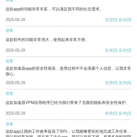
这款app的功能非常丰富，可以满足我不同的社交需求。
2025-05-29
支持
[0]
反对
[0]
游客
这款软件的功能非常强大，使用起来非常方便。
2025-05-29
支持
[0]
反对
[0]
游客
这款加速器app的安全性很高，使用过程中不会泄露个人信息，让我非常
放心。
2025-05-29
支持
[0]
反对
[0]
游客
这款加速器VPM应用程序已经为我们带来了无限的隐私和安全性保护。
2025-05-29
支持
[0]
反对
[0]
游客
这款app让我的工作效率提高了50%，让我能够更轻松地完成工作任务。
我以前经常加班，现在有了这个app，我可以提前下班，有更多的时间陪