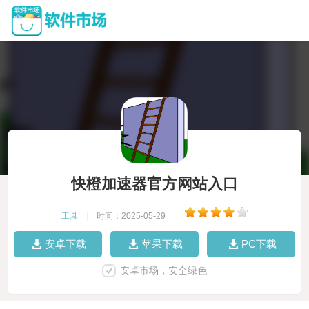
快橙加速器官方网站入口
工具
|
时间：2025-05-29
|
安卓下载
苹果下载
PC下载
安卓市场，安全绿色