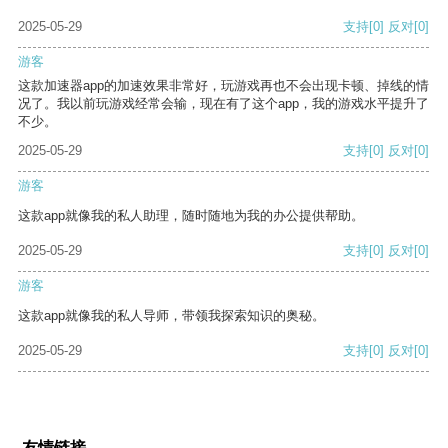
2025-05-29
支持
[0]
反对
[0]
游客
这款加速器app的加速效果非常好，玩游戏再也不会出现卡顿、掉线的情
况了。我以前玩游戏经常会输，现在有了这个app，我的游戏水平提升了
不少。
2025-05-29
支持
[0]
反对
[0]
游客
这款app就像我的私人助理，随时随地为我的办公提供帮助。
2025-05-29
支持
[0]
反对
[0]
游客
这款app就像我的私人导师，带领我探索知识的奥秘。
2025-05-29
支持
[0]
反对
[0]
友情链接