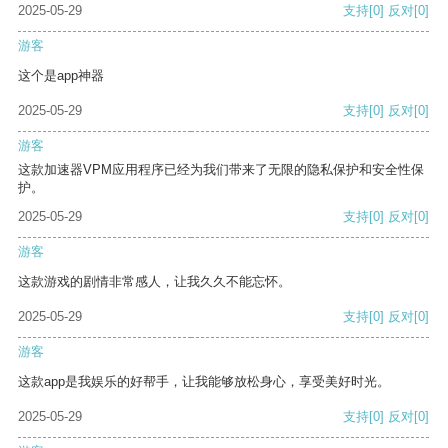
2025-05-29
支持
[0]
反对
[0]
游客
这个是app神器
2025-05-29
支持
[0]
反对
[0]
游客
这款加速器VPM应用程序已经为我们带来了无限的隐私保护和安全性保
护。
2025-05-29
支持
[0]
反对
[0]
游客
这款游戏的剧情非常感人，让我久久不能忘怀。
2025-05-29
支持
[0]
反对
[0]
游客
这款app是我娱乐的好帮手，让我能够放松身心，享受美好时光。
2025-05-29
支持
[0]
反对
[0]