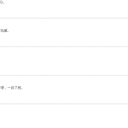
心。
有玩腻。
合理，一目了然。