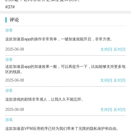
#37#
评论
游客
这款加速器app的操作非常简单，一键加速就能开启，非常方便。
2025-06-08
支持
[0]
反对
[0]
游客
这款加速器app的加速效果一般，可以再提升一下，比如能够支持更多地
区的线路。
2025-06-08
支持
[0]
反对
[0]
游客
这款游戏的剧情非常感人，让我久久不能忘怀。
2025-06-08
支持
[0]
反对
[0]
游客
这款加速器VPM应用程序已经为我们带来了无限的隐私保护和自由。