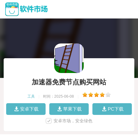
加速器免费节点购买网站
工具
|
时间：2025-06-08
|
安卓下载
苹果下载
PC下载
安卓市场，安全绿色