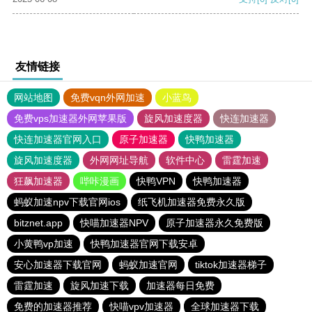
友情链接
网站地图
免费vqn外网加速
小蓝鸟
免费vps加速器外网苹果版
旋风加速度器
快连加速器
快连加速器官网入口
原子加速器
快鸭加速器
旋风加速度器
外网网址导航
软件中心
雷霆加速
狂飙加速器
哔咔漫画
快鸭VPN
快鸭加速器
蚂蚁加速npv下载官网ios
纸飞机加速器免费永久版
bitznet.app
快喵加速器NPV
原子加速器永久免费版
小黄鸭vp加速
快鸭加速器官网下载安卓
安心加速器下载官网
蚂蚁加速官网
tiktok加速器梯子
雷霆加速
旋风加速下载
加速器每日免费
免费的加速器推荐
快喵vpv加速器
全球加速器下载