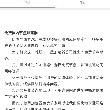
简介
排行
免费国内节点加速器
随着网络游戏、在线视频等互联网应用的流行，很多用
户遇到了网络速度慢、延迟高等问题。
为了解决这一难题，一些加速器公司推出了免费节点服
务。
用户可以通过在加速器中选择免费节点，从而快速访问
网络资源。
这一服务不仅提升了用户的网络体验，还可以加速网页
加载速度、缓解网络拥堵等问题。
加速器免费节点的出现，为用户在网络世界中畅游提供
了更好的选择。
因此，使用加速器免费节点可以让我们更快地享受网络
的乐趣，让网络世界更加便捷和快乐。