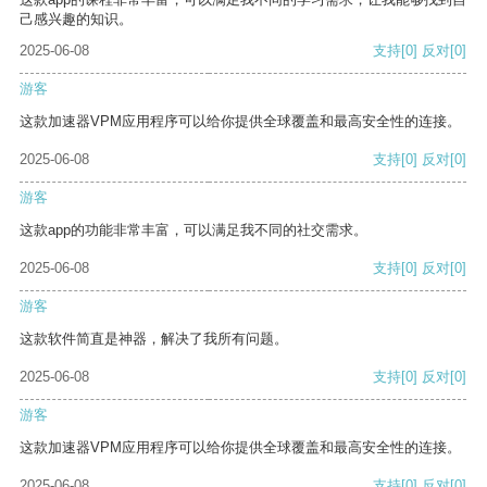
己感兴趣的知识。
2025-06-08
支持
[0]
反对
[0]
游客
这款加速器VPM应用程序可以给你提供全球覆盖和最高安全性的连接。
2025-06-08
支持
[0]
反对
[0]
游客
这款app的功能非常丰富，可以满足我不同的社交需求。
2025-06-08
支持
[0]
反对
[0]
游客
这款软件简直是神器，解决了我所有问题。
2025-06-08
支持
[0]
反对
[0]
游客
这款加速器VPM应用程序可以给你提供全球覆盖和最高安全性的连接。
2025-06-08
支持
[0]
反对
[0]