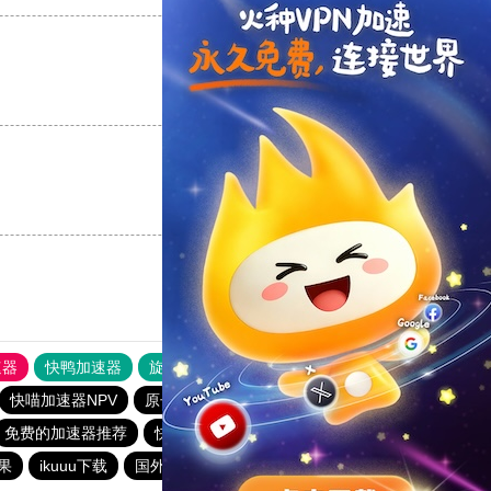
支持
[0]
反对
[0]
支持
[0]
反对
[0]
速器
快鸭加速器
旋风加速度器
外网网址导航
软件中心
快喵加速器NPV
原子加速器永久免费版
小黄鸭vp加速
免费的加速器推荐
快喵vpv加速器
全球加速器下载
果
ikuuu下载
国外上网加速器
快连
绿茶加速器