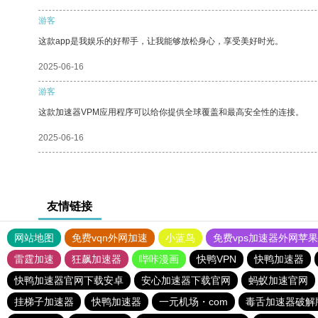
游客
这款app是我娱乐的好帮手，让我能够放松身心，享受美好时光。
2025-06-16
游客
这款加速器VPM应用程序可以给你提供全球覆盖和最高安全性的连接。
2025-06-16
友情链接
网站地图
免费vqn外网加速
小蓝鸟
免费vps加速器外网苹
雷霆加速
狂飙加速器
哔咔漫画
快鸭VPN
快鸭加速器
快鸭加速器官网下载安卓
安心加速器下载官网
蚂蚁加速官网
挂梯子加速器
快鸭加速器
一元机场・com
毒舌加速器破解