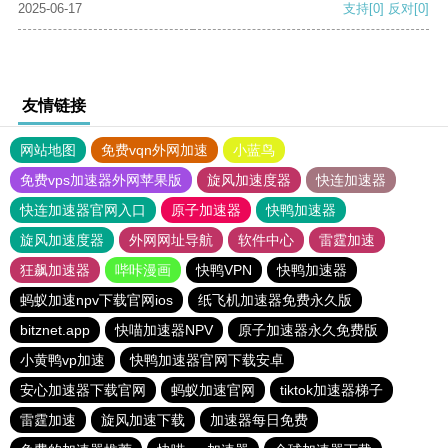
2025-06-17
支持
[0]
反对
[0]
友情链接
网站地图
免费vqn外网加速
小蓝鸟
免费vps加速器外网苹果版
旋风加速度器
快连加速器
快连加速器官网入口
原子加速器
快鸭加速器
旋风加速度器
外网网址导航
软件中心
雷霆加速
狂飙加速器
哔咔漫画
快鸭VPN
快鸭加速器
蚂蚁加速npv下载官网ios
纸飞机加速器免费永久版
bitznet.app
快喵加速器NPV
原子加速器永久免费版
小黄鸭vp加速
快鸭加速器官网下载安卓
安心加速器下载官网
蚂蚁加速官网
tiktok加速器梯子
雷霆加速
旋风加速下载
加速器每日免费