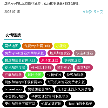
这款app的社区氛围很温馨，让我能够感受到家的温暖。
2025-07-15
支持
[0]
反对
[0]
友情链接
网站地图
免费vqn外网加速
小蓝鸟
免费vps加速器外网苹果版
旋风加速度器
快连加速器
快连加速器官网入口
原子加速器
快鸭加速器
旋风加速度器
外网网址导航
软件中心
雷霆加速
狂飙加速器
哔咔漫画
快鸭VPN
快鸭加速器
蚂蚁加速npv下载官网ios
纸飞机加速器免费永久版
bitznet.app
快喵加速器NPV
原子加速器永久免费版
小黄鸭vp加速
快鸭加速器官网下载安卓
安心加速器下载官网
蚂蚁加速官网
tiktok加速器梯子