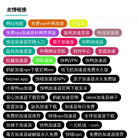
友情链接
网站地图
免费vqn外网加速
小蓝鸟
免费vps加速器外网苹果版
旋风加速度器
快连加速器
快连加速器官网入口
原子加速器
快鸭加速器
旋风加速度器
外网网址导航
软件中心
雷霆加速
狂飙加速器
哔咔漫画
快鸭VPN
快鸭加速器
蚂蚁加速npv下载官网ios
纸飞机加速器免费永久版
bitznet.app
快喵加速器NPV
原子加速器永久免费版
小黄鸭vp加速
快鸭加速器官网下载安卓
安心加速器下载官网
蚂蚁加速官网
tiktok加速器梯子
雷霆加速
旋风加速下载
加速器每日免费
免费的加速器推荐
快喵vpv加速器
全球加速器下载
挂梯子加速器
快鸭加速器
一元机场・com
毒舌加速器破解版永久免费
快喵npn
免费的加速器推荐