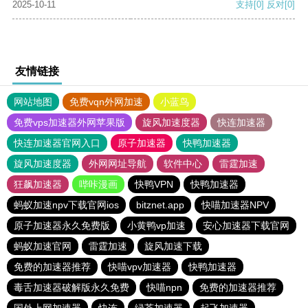
2025-10-11
支持
[0]
反对
[0]
友情链接
网站地图
免费vqn外网加速
小蓝鸟
免费vps加速器外网苹果版
旋风加速度器
快连加速器
快连加速器官网入口
原子加速器
快鸭加速器
旋风加速度器
外网网址导航
软件中心
雷霆加速
狂飙加速器
哔咔漫画
快鸭VPN
快鸭加速器
蚂蚁加速npv下载官网ios
bitznet.app
快喵加速器NPV
原子加速器永久免费版
小黄鸭vp加速
安心加速器下载官网
蚂蚁加速官网
雷霆加速
旋风加速下载
免费的加速器推荐
快喵vpv加速器
快鸭加速器
毒舌加速器破解版永久免费
快喵npn
免费的加速器推荐