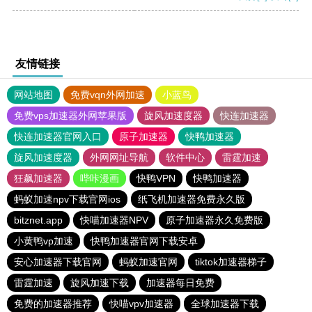
友情链接
网站地图
免费vqn外网加速
小蓝鸟
免费vps加速器外网苹果版
旋风加速度器
快连加速器
快连加速器官网入口
原子加速器
快鸭加速器
旋风加速度器
外网网址导航
软件中心
雷霆加速
狂飙加速器
哔咔漫画
快鸭VPN
快鸭加速器
蚂蚁加速npv下载官网ios
纸飞机加速器免费永久版
bitznet.app
快喵加速器NPV
原子加速器永久免费版
小黄鸭vp加速
快鸭加速器官网下载安卓
安心加速器下载官网
蚂蚁加速官网
tiktok加速器梯子
雷霆加速
旋风加速下载
加速器每日免费
免费的加速器推荐
快喵vpv加速器
全球加速器下载