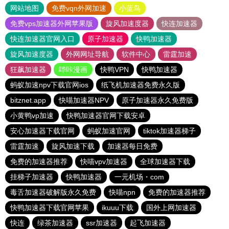
网站地图
免费vqn外网加速
小蓝鸟
免费vps加速器外网苹果版
旋风加速度器
快连加速器
快连加速器官网入口
原子加速器
快鸭加速器
旋风加速度器
外网网址导航
软件中心
雷霆加速
狂飙加速器
哔咔漫画
快鸭VPN
快鸭加速器
蚂蚁加速npv下载官网ios
纸飞机加速器免费永久版
bitznet.app
快喵加速器NPV
原子加速器永久免费版
小黄鸭vp加速
快鸭加速器官网下载安卓
安心加速器下载官网
蚂蚁加速官网
tiktok加速器梯子
雷霆加速
旋风加速下载
加速器每日免费
免费的加速器推荐
快喵vpv加速器
全球加速器下载
挂梯子加速器
快鸭加速器
一元机场・com
毒舌加速器破解版永久免费
快喵npn
免费的加速器推荐
快鸭加速器下载官网苹果
ikuuu下载
国外上网加速器
快连
绿茶加速器
ssr加速器
起飞加速器