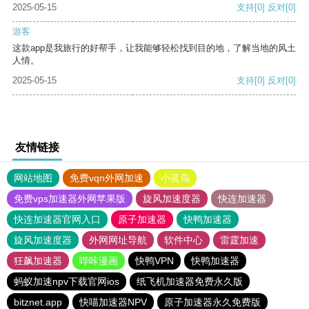
2025-05-15
支持
[0]
反对
[0]
游客
这款app是我旅行的好帮手，让我能够轻松找到目的地，了解当地的风土
人情。
2025-05-15
支持
[0]
反对
[0]
友情链接
网站地图
免费vqn外网加速
小蓝鸟
免费vps加速器外网苹果版
旋风加速度器
快连加速器
快连加速器官网入口
原子加速器
快鸭加速器
旋风加速度器
外网网址导航
软件中心
雷霆加速
狂飙加速器
哔咔漫画
快鸭VPN
快鸭加速器
蚂蚁加速npv下载官网ios
纸飞机加速器免费永久版
bitznet.app
快喵加速器NPV
原子加速器永久免费版