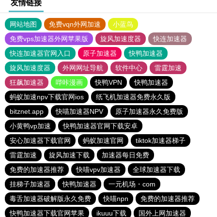
友情链接
网站地图
免费vqn外网加速
小蓝鸟
免费vps加速器外网苹果版
旋风加速度器
快连加速器
快连加速器官网入口
原子加速器
快鸭加速器
旋风加速度器
外网网址导航
软件中心
雷霆加速
狂飙加速器
哔咔漫画
快鸭VPN
快鸭加速器
蚂蚁加速npv下载官网ios
纸飞机加速器免费永久版
bitznet.app
快喵加速器NPV
原子加速器永久免费版
小黄鸭vp加速
快鸭加速器官网下载安卓
安心加速器下载官网
蚂蚁加速官网
tiktok加速器梯子
雷霆加速
旋风加速下载
加速器每日免费
免费的加速器推荐
快喵vpv加速器
全球加速器下载
挂梯子加速器
快鸭加速器
一元机场・com
毒舌加速器破解版永久免费
快喵npn
免费的加速器推荐
快鸭加速器下载官网苹果
ikuuu下载
国外上网加速器