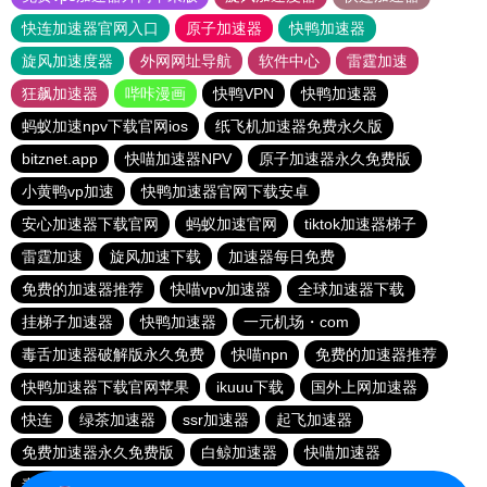
快连加速器官网入口
原子加速器
快鸭加速器
旋风加速度器
外网网址导航
软件中心
雷霆加速
狂飙加速器
哔咔漫画
快鸭VPN
快鸭加速器
蚂蚁加速npv下载官网ios
纸飞机加速器免费永久版
bitznet.app
快喵加速器NPV
原子加速器永久免费版
小黄鸭vp加速
快鸭加速器官网下载安卓
安心加速器下载官网
蚂蚁加速官网
tiktok加速器梯子
雷霆加速
旋风加速下载
加速器每日免费
免费的加速器推荐
快喵vpv加速器
全球加速器下载
挂梯子加速器
快鸭加速器
一元机场・com
毒舌加速器破解版永久免费
快喵npn
免费的加速器推荐
快鸭加速器下载官网苹果
ikuuu下载
国外上网加速器
快连
绿茶加速器
ssr加速器
起飞加速器
免费加速器永久免费版
白鲸加速器
快喵加速器
毒舌加速器破解版永久免费
clash机场推荐