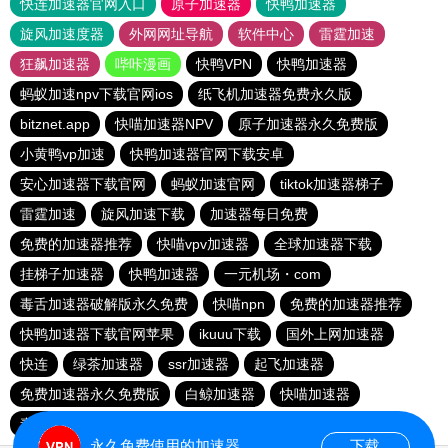
快连加速器官网入口
原子加速器
快鸭加速器
旋风加速度器
外网网址导航
软件中心
雷霆加速
狂飙加速器
哔咔漫画
快鸭VPN
快鸭加速器
蚂蚁加速npv下载官网ios
纸飞机加速器免费永久版
bitznet.app
快喵加速器NPV
原子加速器永久免费版
小黄鸭vp加速
快鸭加速器官网下载安卓
安心加速器下载官网
蚂蚁加速官网
tiktok加速器梯子
雷霆加速
旋风加速下载
加速器每日免费
免费的加速器推荐
快喵vpv加速器
全球加速器下载
挂梯子加速器
快鸭加速器
一元机场・com
毒舌加速器破解版永久免费
快喵npn
免费的加速器推荐
快鸭加速器下载官网苹果
ikuuu下载
国外上网加速器
快连
绿茶加速器
ssr加速器
起飞加速器
免费加速器永久免费版
白鲸加速器
快喵加速器
毒舌加速器破解版永久免费
clash机场推荐
永久免费使用的加速器
下载