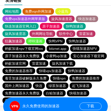
友情链接
网站地图
免费vqn外网加速
小蓝鸟
免费vps加速器外网苹果版
旋风加速度器
快连加速器
快连加速器官网入口
原子加速器
快鸭加速器
旋风加速度器
外网网址导航
软件中心
雷霆加速
狂飙加速器
哔咔漫画
快鸭VPN
快鸭加速器
蚂蚁加速npv下载官网ios
bitznet.app
快喵加速器NPV
原子加速器永久免费版
小黄鸭vp加速
安心加速器下载官网
蚂蚁加速官网
雷霆加速
旋风加速下载
免费的加速器推荐
快喵vpv加速器
快鸭加速器
毒舌加速器破解版永久免费
快喵npn
免费的加速器推荐
国外上网加速器
快连
绿茶加速器
起飞加速器
免费加速器永久免费版
白鲸加速器
快喵加速器
毒舌加速器破解版永久免费
永久免费使用的加速器
下载